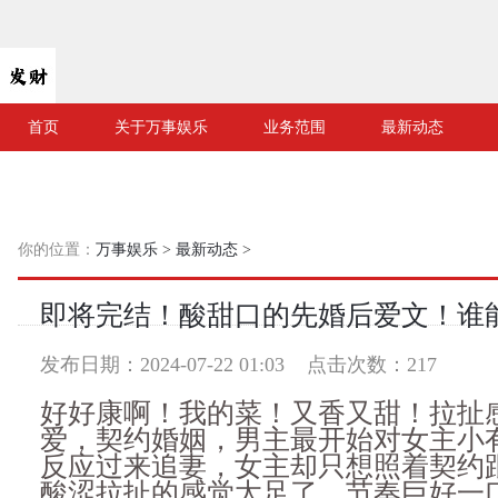
首页
关于万事娱乐
业务范围
最新动态
你的位置：
万事娱乐
>
最新动态
>
即将完结！酸甜口的先婚后爱文！谁
发布日期：2024-07-22 01:03 点击次数：217
好好康啊！我的菜！又香又甜！拉扯
爱，契约婚姻，男主最开始对女主小
反应过来追妻，女主却只想照着契约
酸涩拉扯的感觉太足了，节奏巨好一