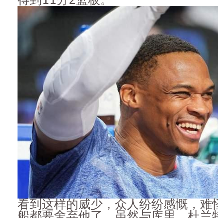
看到这样的威少，众人纷纷感慨，难
船都要舍弃他了。虽然与库里、杜兰