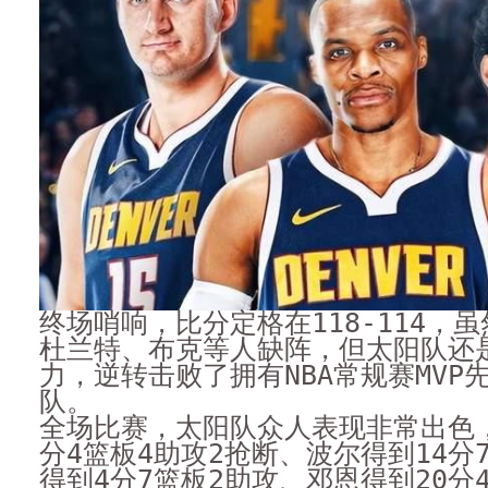
终场哨响，比分定格在118-114，虽
杜兰特、布克等人缺阵，但太阳队还
力，逆转击败了拥有NBA常规赛MVP
队。
全场比赛，太阳队众人表现非常出色，
分4篮板4助攻2抢断、波尔得到14分
得到4分7篮板2助攻、邓恩得到20分