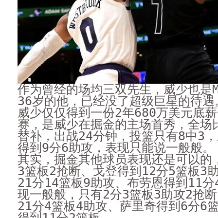
作为曾经的场均三双先生，威少也是M
36岁的他，已经没了超级巨星的待遇
威少仅仅得到一份2年680万美元底
赛，是威少在掘金的主场首秀，全场
替补，出战24分钟，投篮只有8中3，
得到9分6助攻，表现只能说一般般。
其实，掘金其他球员表现还是可以的，
3篮板2抢断、戈登得到12分5篮板3
21分14篮板9助攻、布劳恩得到11
现一般般，只有2分3篮板3助攻2抢
21分4篮板4助攻、萨里奇得到6分6
得到11分2篮板。