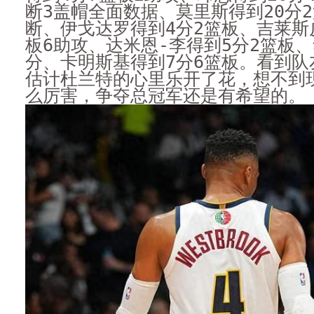
断3盖帽全面数据、莫里斯得到20分2
断、伊戈达罗得到4分2篮板、吉莱斯
板6助攻、达米恩-李得到5分2篮板
分、卡明斯基得到7分6篮板。看到队
估计杜兰特的心里乐开了花，想不到
么厉害，争夺总冠军还是有希望的。